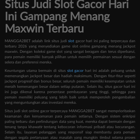
Situs Judi Slot Gacor Hari
Ini Gampang Menang
Maxwin Terbaru
MANGGA2BET adalah link situs judi
slot
gacor hari ini paling terpercaya dan
terbaru 2026 yang menyediakan game slot online gampang menang jackpot
maxwin. Dengan koleksi game slot yang sangat beragam dan terus diperbarui,
para pemain memiliki banyak pilihan untuk memilih permainan sesuai dengan
selera dan preferensi mereka.
Keuntungan utama bermain di situs
slot gacor
hari ini adalah peluang untuk
memenangkan jackpot besar dan hadiah maksimum. Dengan fitur-fitur seperti
jackpot progresif dan bonus besar, seluruh pemain memiliki kesempatan untuk
meraih kemenangan besar dalam setiap putaran. Selain itu, situs gacor hari ini
ini juga dikenal karena persentase pembayaran yang tinggi, sehingga para
pemain memiliki peluang yang lebih baik untuk memperoleh pengembalian
yang menguntungkan atas investasi mereka.
Situs judi slot online gacor terpercaya MANGGA2BET sangat memprioritaskan
keamanan dan kenyamanan para pemain setianya. Dengan sistem enkripsi
paling terbaru dan perlindungan data yang kuat, mereka dapat bermain dengan
tenang tanpa khawatir tentang kebocoran informasi pribadi atau kecurangan.
Selain itu, layanan pelanggan yang responsif siap membantu para pemain
dengan segala pertanyaan atau masalah yang mungkin timbul selama proses