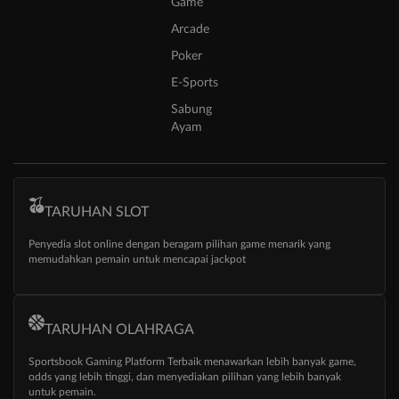
Game
Arcade
Poker
E-Sports
Sabung
Ayam
TARUHAN SLOT
Penyedia slot online dengan beragam pilihan game menarik yang
memudahkan pemain untuk mencapai jackpot
TARUHAN OLAHRAGA
Sportsbook Gaming Platform Terbaik menawarkan lebih banyak game,
odds yang lebih tinggi, dan menyediakan pilihan yang lebih banyak
untuk pemain.