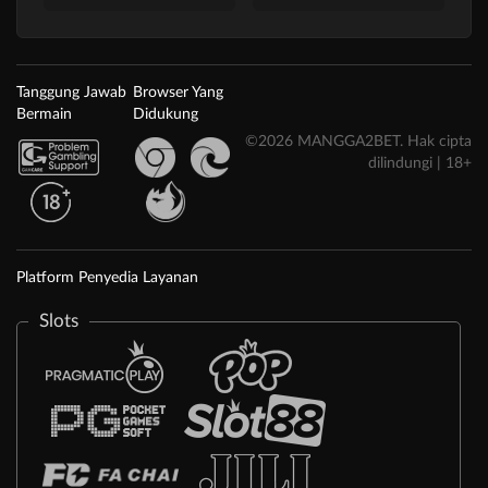
Tanggung Jawab
Browser Yang
Bermain
Didukung
©2026 MANGGA2BET. Hak cipta
dilindungi | 18+
Platform Penyedia Layanan
Slots