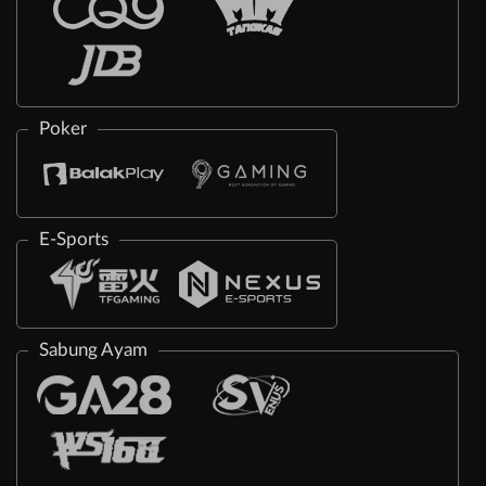
Poker
E-Sports
Sabung Ayam