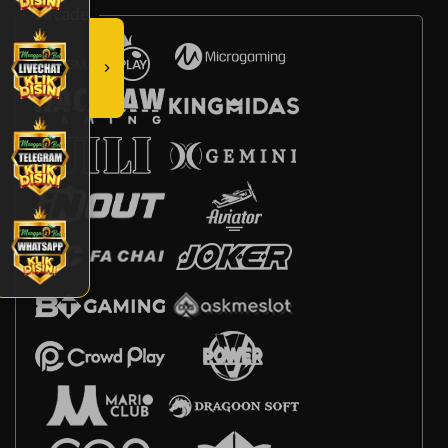
Arcade