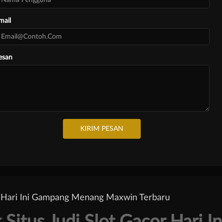
mail
esan
 Hari Ini Gampang Menang Maxwin Terbaru