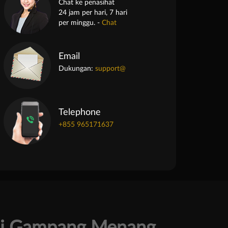
Chat ke penasihat
24 jam per hari, 7 hari
per minggu. -
Chat
Email
Dukungan:
support@
Telephone
+855 965171637