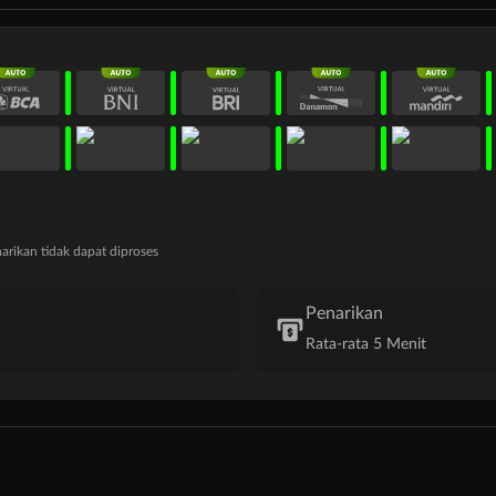
arikan tidak dapat diproses
Penarikan
Rata-rata 5 Menit