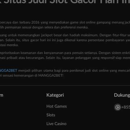
itus Judi Slot Gacor Hari 
terpercaya dan terbaru 2026 yang menyediakan game slot online gampang menang ja
lih permainan sesuai dengan selera dan preferensi mereka.
luang untuk memenangkan jackpot besar dan hadiah maksimum. Dengan fitur-fitur sep
Selain itu, situs gacor hari ini ini juga dikenal karena persentase pembayaran ya
tasi mereka.
prioritaskan keamanan dan kenyamanan para pemain setianya. Dengan sistem enkrips
asi pribadi atau kecurangan. Selain itu, layanan pelanggan yang responsif siap m
NGGA2BET
menjadi pilihan utama bagi para penikmat judi slot online yang menca
ndiri sensasi kemenangan di MANGGA2BET!
rm
Kategori
Dukung
Hot Games
+85
Slots
Live Casino