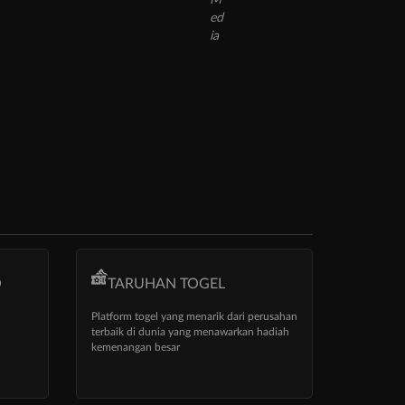
O
TARUHAN TOGEL
Platform togel yang menarik dari perusahan
terbaik di dunia yang menawarkan hadiah
kemenangan besar