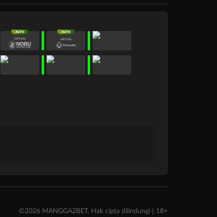
©2026 MANGGA2BET. Hak cipta dilindungi | 18+