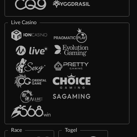
Live Casino
Race
Togel