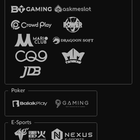
Poker
E-Sports