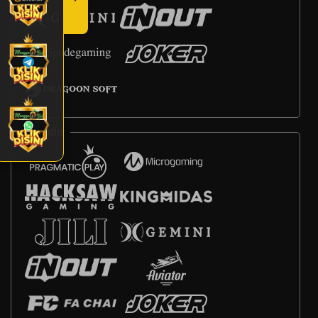
Arcade