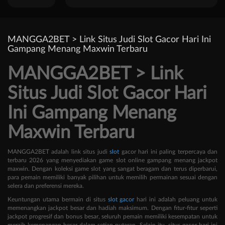
MANGGA2BET > Link Situs Judi Slot Gacor Hari Ini
Gampang Menang Maxwin Terbaru
MANGGA2BET > Link
Situs Judi Slot Gacor Hari
Ini Gampang Menang
Maxwin Terbaru
MANGGA2BET adalah link situs judi
slot
gacor hari ini paling terpercaya dan
terbaru 2026 yang menyediakan game slot online gampang menang jackpot
maxwin. Dengan koleksi game slot yang sangat beragam dan terus diperbarui,
para pemain memiliki banyak pilihan untuk memilih permainan sesuai dengan
selera dan preferensi mereka.
Keuntungan utama bermain di situs
slot gacor
hari ini adalah peluang untuk
memenangkan jackpot besar dan hadiah maksimum. Dengan fitur-fitur seperti
jackpot progresif dan bonus besar, seluruh pemain memiliki kesempatan untuk