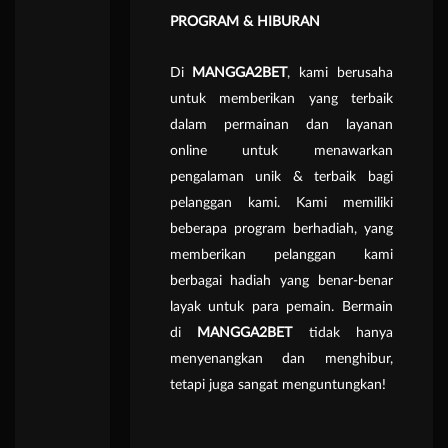
PROGRAM & HIBURAN
Di
MANGGA2BET
, kami berusaha
untuk memberikan yang terbaik
dalam permainan dan layanan
online untuk menawarkan
pengalaman unik & terbaik bagi
pelanggan kami. Kami memiliki
beberapa program berhadiah, yang
memberikan pelanggan kami
berbagai hadiah yang benar-benar
layak untuk para pemain. Bermain
di
MANGGA2BET
tidak hanya
menyenangkan dan menghibur,
tetapi juga sangat menguntungkan!