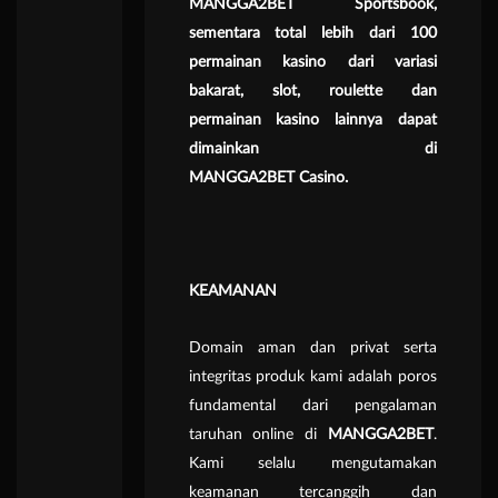
MANGGA2BET Sportsbook,
sementara total lebih dari 100
permainan kasino dari variasi
bakarat, slot, roulette dan
permainan kasino lainnya dapat
dimainkan di
MANGGA2BET
Casino.
KEAMANAN
Domain aman dan privat serta
integritas produk kami adalah poros
fundamental dari pengalaman
taruhan online di
MANGGA2BET
.
Kami selalu mengutamakan
keamanan tercanggih dan