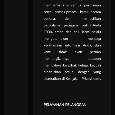
memperbaharui semua permainan
serta proses-proses kami secara
berkala, demi memastikan
pengalaman permainan online Anda
100% aman dan adil. Kami selalu
mengutamakan menjaga
kerahasiaan informasi Anda, dan
kami tidak akan pernah
membagikannya ataupun
menjualnya ke pihak ketiga, kecuali
diharuskan sesuai dengan yang
disebutkan di Kebijakan Privasi kami.
PELAYANAN PELANGGAN