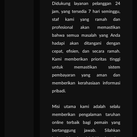
Didukung layanan pelanggan 24
jam, yang tersedia 7 hari seminggu,
staf kami yang ramah dan
profesional akan memastikan
bahwa semua masalah yang Anda
hadapi akan ditangani dengan
cepat, efisien, dan secara ramah.
Kami memberikan prioritas tinggi
untuk memastikan sistem
pembayaran yang aman dan
memberikan kerahasiaan informasi
pribadi.
Misi utama kami adalah selalu
memberikan pengalaman taruhan
online terbaik bagi pemain yang
bertanggung jawab. Silahkan