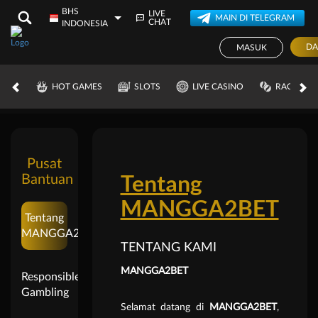
BHS
LIVE
MAIN DI TELEGRAM
CHAT
INDONESIA
DA
MASUK
HOT GAMES
SLOTS
LIVE CASINO
RACE
Pusat
Tentang
Bantuan
MANGGA2BET
Tentang
MANGGA2BET
TENTANG KAMI
MANGGA2BET
Responsible
Gambling
Selamat datang di
MANGGA2BET
,